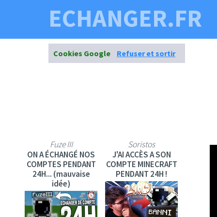
ECHANGER.FR
Cookies Google
Refuser et sortir
Fuze III
Soristos
ON A ÉCHANGÉ NOS
J'AI ACCÈS A SON
COMPTES PENDANT
COMPTE MINECRAFT
24H... (mauvaise
PENDANT 24H !
idée)