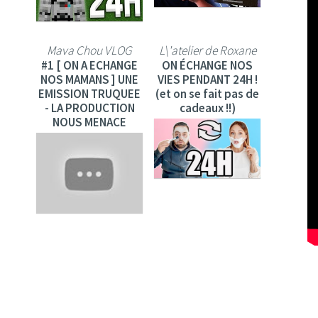
Mava Chou VLOG
L\'atelier de Roxane
#1 [ ON A ECHANGE
ON ÉCHANGE NOS
NOS MAMANS ] UNE
VIES PENDANT 24H !
EMISSION TRUQUEE
(et on se fait pas de
- LA PRODUCTION
cadeaux !!)
NOUS MENACE
La Quotidienne
Marie-Sarah
Échange de maison:
ON ÉCHANGE NOS
comment ça se
STYLES ENTRE
passe ?
SŒURS (et c'est
moche)