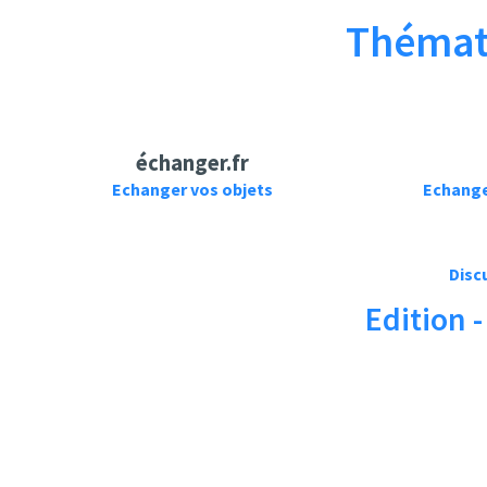
Thémati
Falew
Samytomukubua le
échanger.fr
ASTUCES pour
necessaire MBOKA
Echanger vos objets
Echanges
ÉCHANGER sur
MBOKA
Rocket League !
CHANSON MOKILI
ECHANGER DE ZAIKO
LANGA-LANGA
Discu
NKOLO
Edition 
MBOKA.,FERRE,FALL
Y,KOFFI,WERRA SON.
Pierre Croce
SQUEEZIE